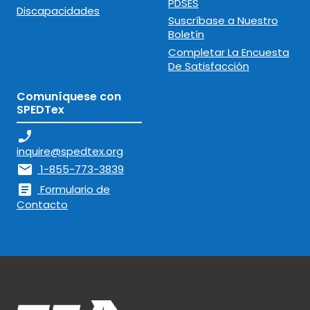
PDSES
Discapacidades
Suscríbase a Nuestro
Boletín
Completar La Encuesta
De Satisfacción
Comuníquese con
SPEDTex
phone_enabled
inquire@spedtex.org
mail
1-855-773-3839
article
Formulario de
Contacto