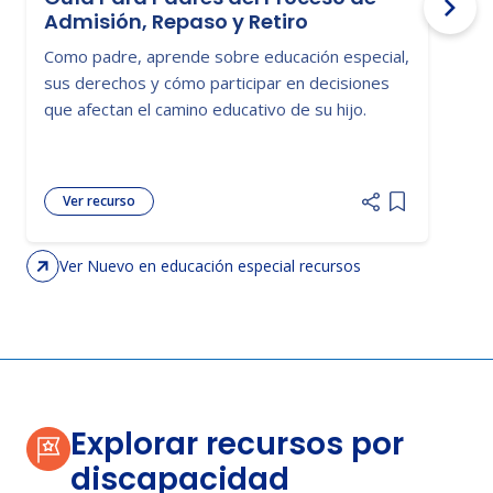
Admisión, Repaso y Retiro
Como padre, aprende sobre educación especial,
E
sus derechos y cómo participar en decisiones
p
que afectan el camino educativo de su hijo.
b
e
Ver recurso
Add item to 
Ver Nuevo en educación especial recursos
Explorar recursos por
discapacidad