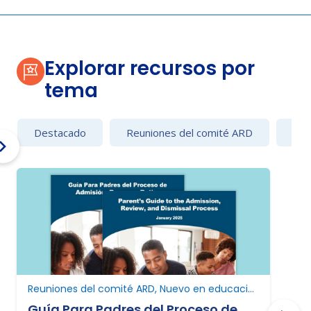
Explorar recursos por
tema
Destacado
Reuniones del comité ARD
Con
Reuniones del comité ARD, Nuevo en educación especial, Nuevo en Texas
Guía Para Padres del Proceso de