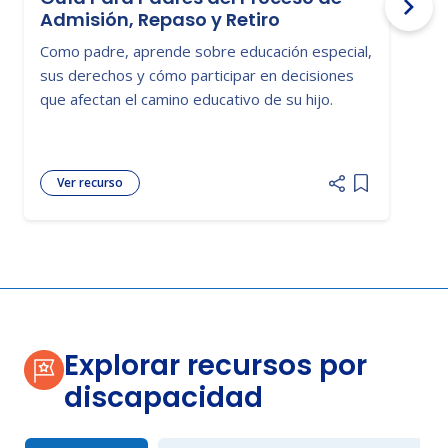
Admisión, Repaso y Retiro
Como padre, aprende sobre educación especial,
E
sus derechos y cómo participar en decisiones
p
que afectan el camino educativo de su hijo.
b
e
Ver recurso
Add item to 
Explorar recursos por
discapacidad