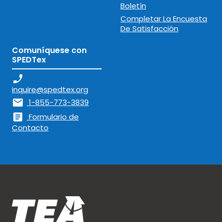
Boletín
Completar La Encuesta
De Satisfacción
Comuníquese con
SPEDTex
phone_enabled
inquire@spedtex.org
mail
1-855-773-3839
article
Formulario de
Contacto