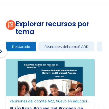
Explorar recursos por
tema
Destacado
Reuniones del comité ARD
Con
Reuniones del comité ARD, Nuevo en educación especial, Nuevo en Texas
Guía Para Padres del Proceso de