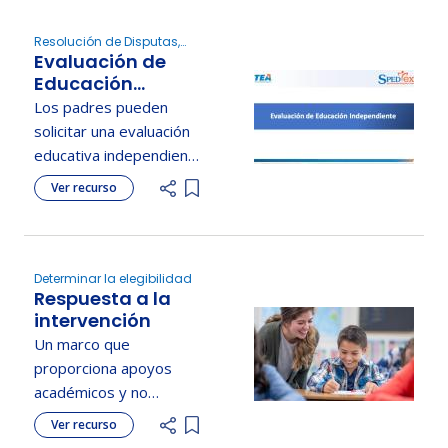
emocionales en cada
nivel.
Resolución de Disputas,
Evaluación de
Determinar la elegibilidad,
Comprender los derechos
Educación
de los padres
Independiente
Los padres pueden
solicitar una evaluación
educativa independiente
gratuita si no están de
Ver recurso
Add item to list
acuerdo con la
evaluación escolar.
Determinar la elegibilidad
Respuesta a la
intervención
Un marco que
proporciona apoyos
académicos y no
académicos
Ver recurso
Add item to list
escalonados para