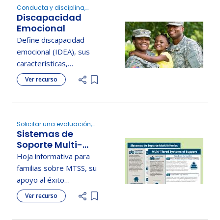
Conducta y disciplina,
Discapacidad
Determinar la elegibilidad
Emocional
Define discapacidad
emocional (IDEA), sus
características,
trastornos relacionados
Ver recurso
Add item to list
y destaca la importancia
del apoyo escolar
temprano.
Solicitar una evaluación,
Sistemas de
Nuevo en educación
especial, Determinar la
Soporte Multi-
elegibilidad
Niveles
Hoja informativa para
familias sobre MTSS, su
apoyo al éxito
estudiantil y los apoyos
Ver recurso
Add item to list
académicos,
conductuales y