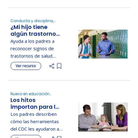
satisfacer las
necesidades de todos
los estudiantes
Conducta y disciplina,
¿Mi hijo tiene
Determinar la elegibilidad
mediante intervenciones
algún trastorno
basadas en datos.
de salud mental,
Ayuda a los padres a
emocional o de
reconocer signos de
conducta?
trastornos de salud
mental, conductual o
Ver recurso
Add item to list
emocionales en su hijo y
a saber cuándo buscar
apoyo.
Nuevo en educación
Los hitos
especial, Evaluación,
Determinar la elegibilidad
importan para las
familias
Los padres describen
cómo las herramientas
del CDC les ayudaron a
seguir el desarrollo de