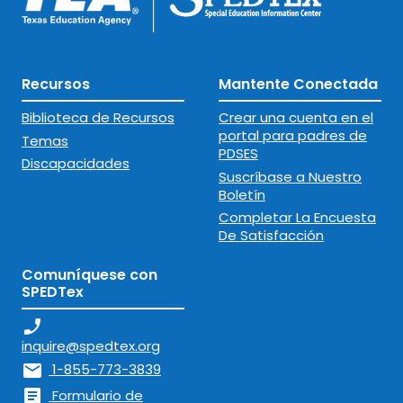
Recursos
Mantente Conectada
Biblioteca de Recursos
Crear una cuenta en el
portal para padres de
Temas
PDSES
Discapacidades
Suscríbase a Nuestro
Boletín
Completar La Encuesta
De Satisfacción
Comuníquese con
SPEDTex
phone_enabled
inquire@spedtex.org
mail
1-855-773-3839
article
Formulario de