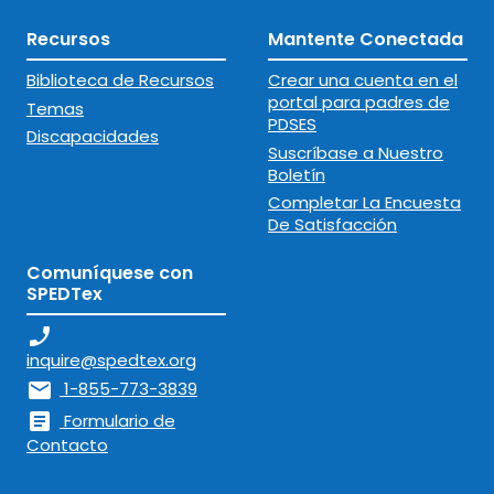
Recursos
Mantente Conectada
Biblioteca de Recursos
Crear una cuenta en el
portal para padres de
Temas
PDSES
Discapacidades
Suscríbase a Nuestro
Boletín
Completar La Encuesta
De Satisfacción
Comuníquese con
SPEDTex
phone_enabled
inquire@spedtex.org
mail
1-855-773-3839
article
Formulario de
Contacto