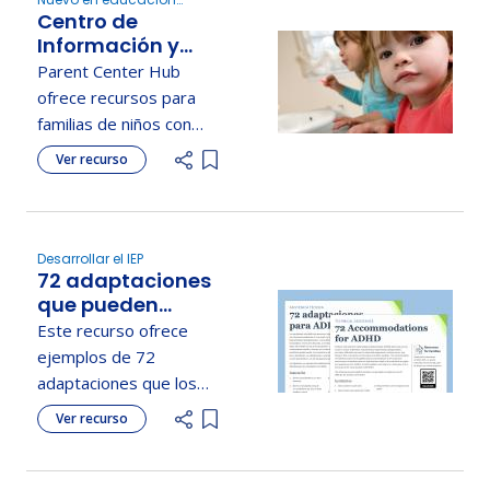
Centro de
especial
Información y
Recursos para los
Parent Center Hub
Padres Otros
ofrece recursos para
problemas de
familias de niños con
salud
discapacidades
Ver recurso
Add item to list
ortopédicas, incluyendo
educación, apoyo,
adaptaciones y defensa.
Desarrollar el IEP
72 adaptaciones
que pueden
ayudar a
Este recurso ofrece
estudiantes con
ejemplos de 72
TDAH
adaptaciones que los
maestros pueden
Ver recurso
Add item to list
utilizar para adaptarse a
las necesidades de los
estudiantes con TDAH.