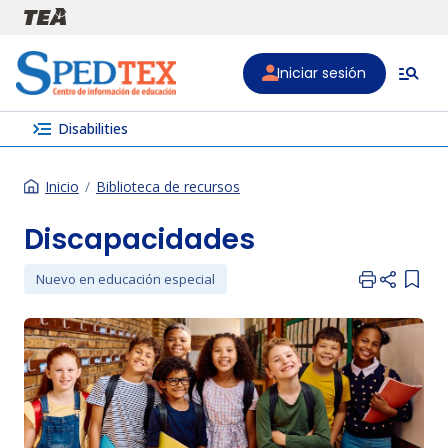
Pasar al contenido principal
Iniciar sesión
menu_open
Disabilities
Inicio
Biblioteca de recursos
Discapacidades
Nuevo en educación especial
Add i