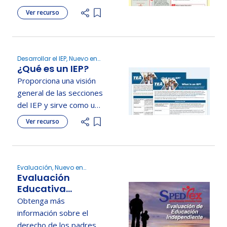
Discapacidades (IDEA).
Ver recurso
Add item to list
Desarrollar el IEP, Nuevo en
¿Qué es un IEP?
educación especial,
Reuniones del comité ARD
Proporciona una visión
general de las secciones
del IEP y sirve como una
lista de verificación para
Ver recurso
Add item to list
las familias durante el
proceso del comité ARD.
Evaluación, Nuevo en
Evaluación
educación especial,
Reuniones del comité ARD
Educativa
Independiente -
Obtenga más
Español
información sobre el
derecho de los padres a