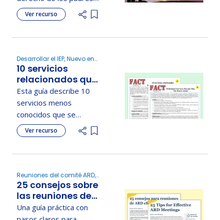
solicitar una evaluación
Ver recurso
Add item to list
educativa independiente
(IEE) pagado por la
escuela.
Desarrollar el IEP, Nuevo en
10 servicios
educación especial
relacionados que
los padres
Esta guía describe 10
podrian
servicios menos
desconocer
conocidos que se
pueden incluir en el IEP
Ver recurso
Add item to list
de un niño para apoyar
su éxito educativo.
Reuniones del comité ARD,
25 consejos sobre
Comprender los derechos
de los padres, Nuevo en
las reuniones de
educación especial, Nuevo
IEP efectivas
Una guía práctica con
en Texas
pasos claros para