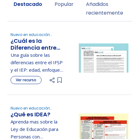
Sort by
Destacado
Popular
Añadidos
recientemente
Nuevo en educación
¿Cuál es la
especial, Desarrollar el IEP,
Transición
Diferencia entre
un Plan Familiar
Una guía sobre las
Individualizado
diferencias entre el IFSP
de Servicios
y el IEP: edad, enfoque,
(IFSP) y un
entorno y servicios, con
Ver recurso
programa de
Add item to list
información adicional
educación
para ayudar a las
individualizada
familias.
(IEP)?
Nuevo en educación
¿Qué es IDEA?
especial, Reuniones del
comité ARD
Aprenda mas sobre la
Ley de Educación para
Personas con