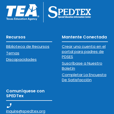
Recursos
Mantente Conectada
Biblioteca de Recursos
Crear una cuenta en el
portal para padres de
Temas
PDSES
Discapacidades
Suscríbase a Nuestro
Boletín
Completar La Encuesta
De Satisfacción
Comuníquese con
SPEDTex
phone_enabled
inquire@spedtex.org