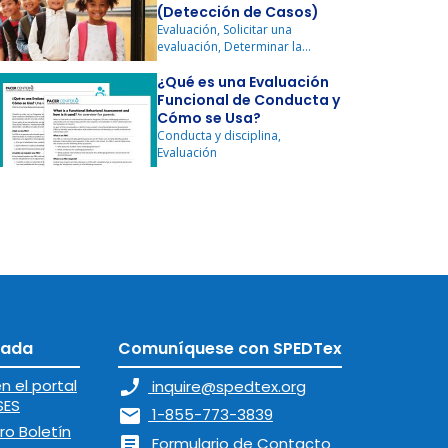
(Detección de Casos)
Evaluación, Solicitar una
evaluación, Determinar la
elegibilidad
¿Qué es una Evaluación
Funcional de Conducta y
Cómo se Usa?
Conducta y disciplina,
Evaluación
tada
Comuníquese con SPEDTex
n el portal
phone_enabled
inquire@spedtex.org
SES
mail
1-855-773-3839
ro Boletín
article
Formulario de Contacto