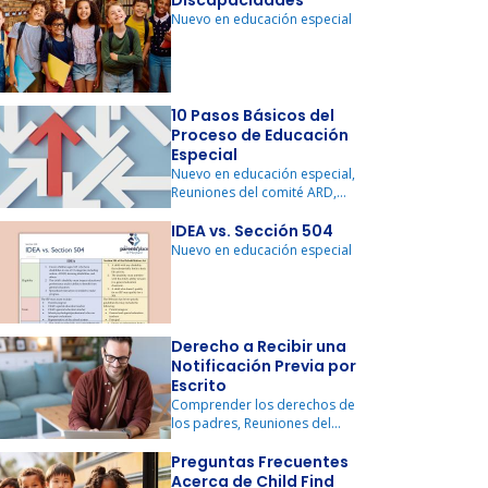
Discapacidades
Nuevo en educación especial
10 Pasos Básicos del
Proceso de Educación
Especial
Nuevo en educación especial,
Reuniones del comité ARD,
Evaluación
IDEA vs. Sección 504
Nuevo en educación especial
Derecho a Recibir una
Notificación Previa por
Escrito
Comprender los derechos de
los padres, Reuniones del
comité ARD, Nuevo en
educación especial, Evaluación
Preguntas Frecuentes
Acerca de Child Find