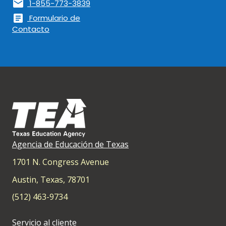
mail
1-855-773-3839
article
Formulario de
Contacto
Agencia de Educación de Texas
1701 N. Congress Avenue
Austin, Texas, 78701
(512) 463-9734
Servicio al cliente