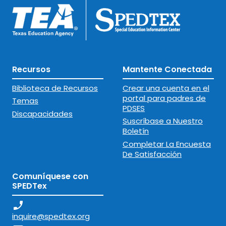
Recursos
Mantente Conectada
Biblioteca de Recursos
Crear una cuenta en el
portal para padres de
Temas
PDSES
Discapacidades
Suscríbase a Nuestro
Boletín
Completar La Encuesta
De Satisfacción
Comuníquese con
SPEDTex
phone_enabled
inquire@spedtex.org