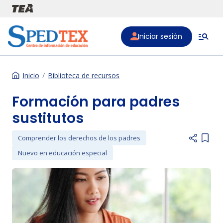
Pasar al contenido principal
Iniciar sesión
Inicio
Biblioteca de recursos
Formación para padres
sustitutos
Comprender los derechos de los padres
Add i
Nuevo en educación especial