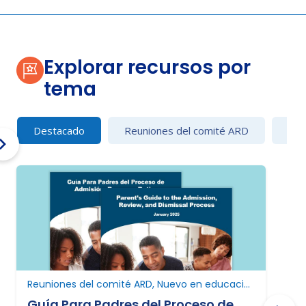
Explorar recursos por
tema
Destacado
Reuniones del comité ARD
Con
Reuniones del comité ARD, Nuevo en educación especial, Nuevo en Texas
Guía Para Padres del Proceso de