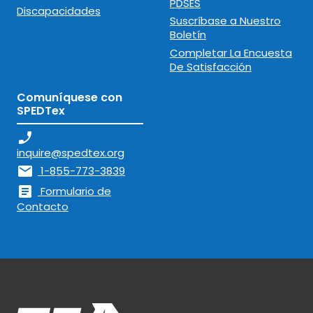
PDSES
Discapacidades
Suscríbase a Nuestro
Boletín
Completar La Encuesta
De Satisfacción
Comuníquese con
SPEDTex
phone_enabled
inquire@spedtex.org
mail
1-855-773-3839
article
Formulario de
Contacto