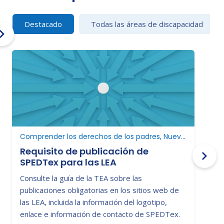
Destacado
Todas las áreas de discapacidad
Comprender los derechos de los padres, Nuevo en educación especial
Requisito de publicación de
SPEDTex para las LEA
C
Consulte la guía de la TEA sobre las
D
publicaciones obligatorias en los sitios web de
p
las LEA, incluida la información del logotipo,
c
enlace e información de contacto de SPEDTex.
a