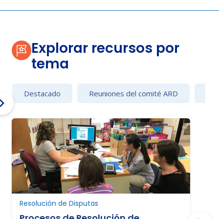
Explorar recursos por
tema
Destacado
Reuniones del comité ARD
Con
Resolución de Disputas
R
Procesos de Resolución de