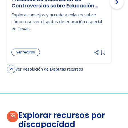
Controversias sobre Educación
Especial
Explora consejos y accede a enlaces sobre
V
cómo resolver disputas de educación especial
p
en Texas.
e
Ver recurso
Add item to 
Ver Resolución de Disputas recursos
Explorar recursos por
discapacidad