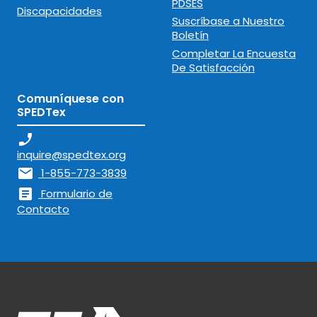
PDSES
Discapacidades
Suscríbase a Nuestro
Boletín
Completar La Encuesta
De Satisfacción
Comuníquese con
SPEDTex
phone_enabled
inquire@spedtex.org
mail
1-855-773-3839
article
Formulario de
Contacto