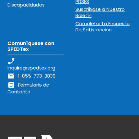
PDSES
Discapacidades
Suscríbase a Nuestro
Boletín
Completar La Encuesta
De Satisfacción
Comuníquese con
SPEDTex
phone_enabled
inquire@spedtex.org
mail
1-855-773-3839
article
Formulario de
Contacto