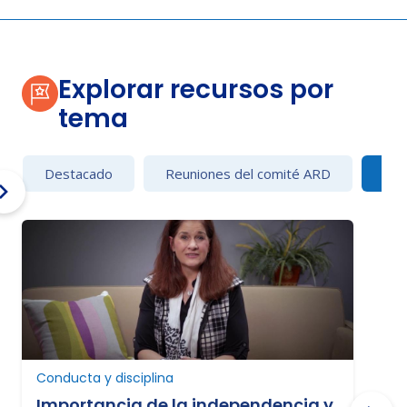
Explorar recursos por
tema
Destacado
Reuniones del comité ARD
Con
C
Conducta y disciplina
Importancia de la independencia y