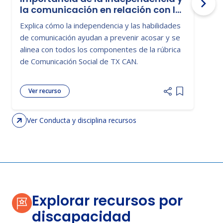
la comunicación en relación con la
A
victimización y el acoso escolar
Explica cómo la independencia y las habilidades
p
de comunicación ayudan a prevenir acosar y se
p
alinea con todos los componentes de la rúbrica
r
de Comunicación Social de TX CAN.
p
Ver recurso
Add item to 
Ver Conducta y disciplina recursos
Explorar recursos por
discapacidad