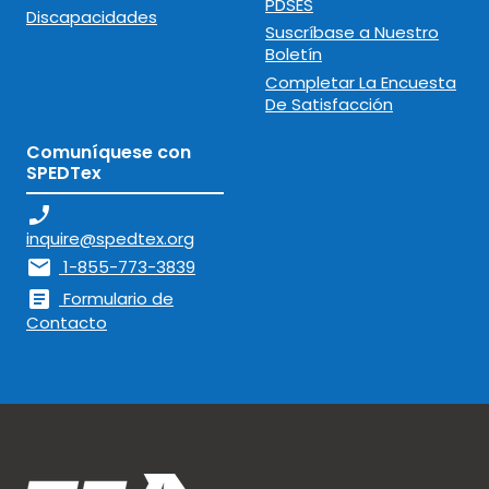
PDSES
Discapacidades
Suscríbase a Nuestro
Boletín
Completar La Encuesta
De Satisfacción
Comuníquese con
SPEDTex
phone_enabled
inquire@spedtex.org
mail
1-855-773-3839
article
Formulario de
Contacto