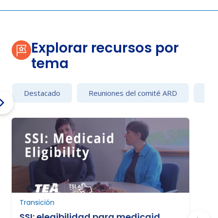
Explorar recursos por
tema
Destacado
Reuniones del comité ARD
Con
Transición
T
SSI: elegibilidad para medicaid