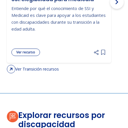
Entiende por qué el conocimiento de SSI y
D
Medicaid es clave para apoyar a los estudiantes
r
con discapacidades durante su transición a la
i
edad adulta.
c
Ver recurso
Add item to 
Ver Transición recursos
Explorar recursos por
discapacidad