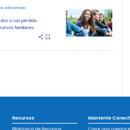
os adicionales
rdos o con pérdida
cursos familiares.
Add item to list
Recursos
Mantente Conec
Biblioteca de Recursos
Crear una cuenta e