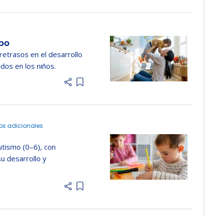
mpo
retrasos en el desarrollo
os en los niños.
Add item to list
os adicionales
utismo (0–6), con
su desarrollo y
Add item to list