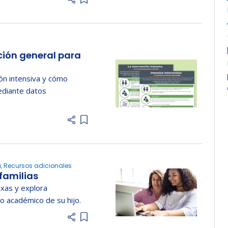
Add item to list
ción general para
ión intensiva y cómo
ediante datos
Add item to list
fía, Recursos adicionales
familias
xas y explora
o académico de su hijo.
Add item to list