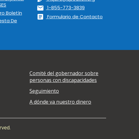
SES
mail
1-855-773-3839
ro Boletín
article
Formulario de Contacto
esta De
Comité del gobernador sobre
personas con discapacidades
Seguimiento
A dónde va nuestro dinero
rved.