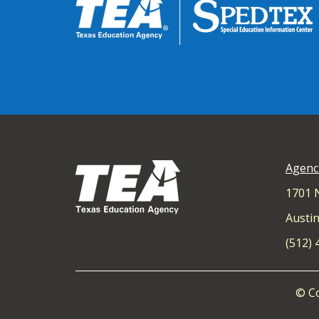
Agenc
1701 
Austin
(512)
© Co